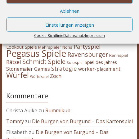
Berichte
deduktiv
Deckbau
Days of Wonder
CGE
Erweiterung
eggertspiele
Escape Room
Ablehnen
Eisenbahn
Engine
Familienspiel
Hans
Feuerland
Expertenspiel
Heidelberger
im Glück
HUCH!
Einstellungen anzeigen
Kartenspiel
Kennerspiel
Kinderspiel
Cookie-Richtlinie
Datenschutz
Impressum
Kosmos
kooperativ
Legespiel
legacy
Logik
Partyspiel
Lookout Spiele
Mehrspieler
Noris
Pegasus Spiele
Ravensburger
Rennspiel
Schmidt Spiele
Rätsel
Spiel des Jahres
Solospiel
Strategie
Stonemaier Games
worker-placement
Würfel
Zoch
Würfelspiel
Kommentare
Christa Aulke
zu
Rummikub
Tommy
zu
Die Burgen von Burgund – Das Kartenspiel
Elisabeth
zu
Die Burgen von Burgund – Das