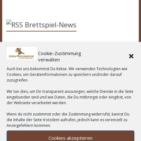
Brettspiel-News
Spiel des Jahres 2026 Nominierungen
Cookie-Zustimmung
Spiel des Jahres 2025 - Bomb Busters
verwalten
43. Spieleautor*innen-Treffen in Göttingen
Auch bei uns bekommst Du Kekse. Wir verwenden Technologien wie
Cookies, um Geräteinformationen zu speichern und/oder darauf
zuzugreifen.
Wir unterstützen:
Wir tun dies, um Dir transparent anzuzeigen, welche Dienste in die Seite
eingebunden sind und wie Daten, die Du mitbringst oder eingibst, von
der Webseite verarbeitet werden.
Wenn du nicht zustimmst oder die Zustimmung widerrufst, kannst Du
Wortwolke
die Inhalte der Seite trotzdem aufrufen, jedoch kann es vereinzelt zu
Anzeigefehlern kommen.
Asmodee
2-Spieler
Amigo Spiele
Abacusspiele
Cookies akzeptieren