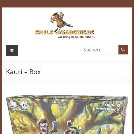
Zum
Inhalt
springen
Spiele-
Menü
Akademie.de
Kauri – Box
Wir
bringen
Spiele
näher…