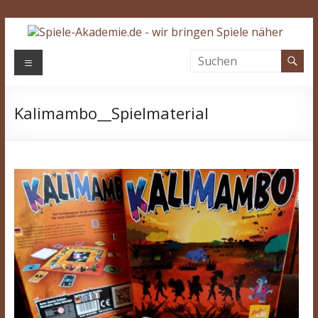
Zum
Inhalt
springen
Spiele-
Menü
Akademie.de
Kalimambo__Spielmaterial
Wir
bringen
Spiele
näher…