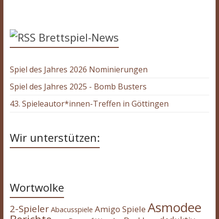
Brettspiel-News
Spiel des Jahres 2026 Nominierungen
Spiel des Jahres 2025 - Bomb Busters
43. Spieleautor*innen-Treffen in Göttingen
Wir unterstützen:
Wortwolke
Asmodee
2-Spieler
Amigo Spiele
Abacusspiele