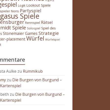
gespiel
Lookout Spiele
Logik
Partyspiel
spieler
Noris
gasus Spiele
ensburger
Rätsel
Rennspiel
midt Spiele
Spiel des
Solospiel
Strategie
Stonemaier Games
es
Würfel
ker-placement
Würfelspiel
h
mmentare
sta Aulke
zu
Rummikub
mmy
zu
Die Burgen von Burgund –
Kartenspiel
abeth
zu
Die Burgen von Burgund –
Kartenspiel