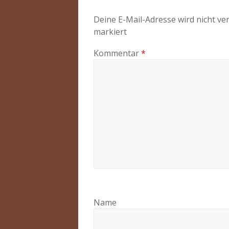
Deine E-Mail-Adresse wird nicht ver
markiert
Kommentar
*
Name