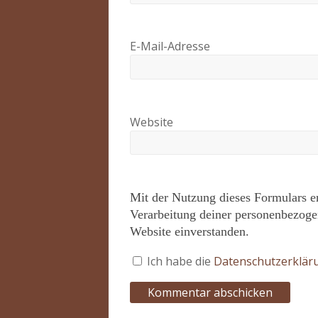
E-Mail-Adresse
Website
Mit der Nutzung dieses Formulars e
Verarbeitung deiner personenbezoge
Website einverstanden.
Ich habe die
Datenschutzerklä