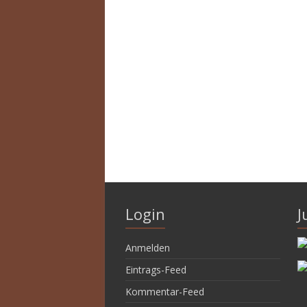
Login
J
Anmelden
Eintrags-Feed
Kommentar-Feed