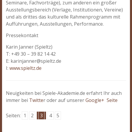
Seminare, Fachvorträge), zum anderen ein großer
Ausstellungsbereich (Verlage, Institutionen, Vereine)
und als drittes das kulturelle Rahmenprogramm mit
Aufführungen, Ausstellungen, Performance.
Pressekontakt
Karin Janner (Spieltz)
T: +49 30 – 39 82 14 42
E: karinjanner@spieltz.de
I:
www.spieltz.de
Neuigkeiten bei Spiele-Akademie.de erfahrt Ihr auch
immer bei
Twitte
r oder auf unserer
Google+ Seite
Seiten:
1
2
3
4
5