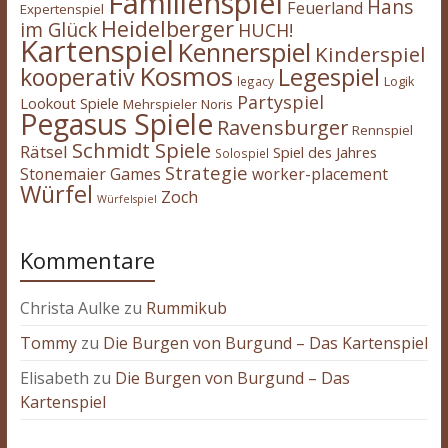
Familienspiel
Hans
Feuerland
Expertenspiel
Heidelberger
im Glück
HUCH!
Kartenspiel
Kennerspiel
Kinderspiel
Kosmos
kooperativ
Legespiel
legacy
Logik
Partyspiel
Lookout Spiele
Mehrspieler
Noris
Pegasus Spiele
Ravensburger
Rennspiel
Schmidt Spiele
Rätsel
Spiel des Jahres
Solospiel
Strategie
Stonemaier Games
worker-placement
Würfel
Zoch
Würfelspiel
Kommentare
Christa Aulke
zu
Rummikub
Tommy
zu
Die Burgen von Burgund – Das Kartenspiel
Elisabeth
zu
Die Burgen von Burgund – Das
Kartenspiel