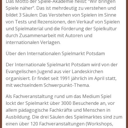
Das Motto der Spiele-Akademie heißt: “Wir bringen
Spiele näher”. Das ist mehrdeutig zu verstehen und
bildet 3 Säulen: Das Verstehen von Spielen im Sinne
von Tests und Rezensionen, den Verkauf von Spielen
und Spielmaterial und die Förderung der Spielkultur
durch Zusammenarbeit mit Autoren und
internationalen Verlagen.
Über den Internationalen Spielmarkt Potsdam
Der Internationale Spielmarkt Potsdam wird von der
Evangelischen Jugend aus vier Landeskirchen
organisiert. Er findet seit 1991 jährlich im April statt,
mit wechselndem Schwerpunkt-Thema.
Als Fachveranstaltung rund um das Medium Spiel
lockt der Spielmarkt über 3000 Besuchende an, vor
allem pädagogische Fachkräfte und Menschen in
Ausbildung. Die drei Säulen des Spielmarktes sind zum
einen über 120 Fachveranstaltungen (Workshops,