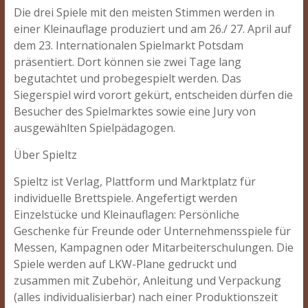
Die drei Spiele mit den meisten Stimmen werden in
einer Kleinauflage produziert und am 26./ 27. April auf
dem 23. Internationalen Spielmarkt Potsdam
präsentiert. Dort können sie zwei Tage lang
begutachtet und probegespielt werden. Das
Siegerspiel wird vorort gekürt, entscheiden dürfen die
Besucher des Spielmarktes sowie eine Jury von
ausgewählten Spielpädagogen.
Über Spieltz
Spieltz ist Verlag, Plattform und Marktplatz für
individuelle Brettspiele. Angefertigt werden
Einzelstücke und Kleinauflagen: Persönliche
Geschenke für Freunde oder Unternehmensspiele für
Messen, Kampagnen oder Mitarbeiterschulungen. Die
Spiele werden auf LKW-Plane gedruckt und
zusammen mit Zubehör, Anleitung und Verpackung
(alles individualisierbar) nach einer Produktionszeit