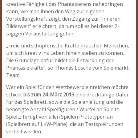
kreative Fähigkeit des Phantasierens nahebringen
kann, wie man ihnen den Weg zur eigenen
Vorstellungskraft zeigt, den Zugang zur “inneren
Bilderwelt” erleichtert, darum soll es bei dieser 2-
tägigen Veranstaltung gehen.
„Freie und schöpferische Kräfte brauchen Menschen,
um sich kreativ ins Leben hinein stellen zu können.
Die Grundlage dafür bildet die Entwicklung der
Phantasiekräfte“, so Thomas Lösche vom Spielmarkt-
Team.
Wer ein Spiel für den Wettbewerb einreichen möchte
schickt
bis zum 24. März 2013
eine druckfähige Datei
für das Spielbrett, sowie die Spielanleitung und die
benötigte Anzahl Spielfiguren / Würfel an Spieltz.
Spieltz fertigt von allen Spielen Prototypen an
(Spielbrett auf LKW-Plane), die an Testspielrunden
verteilt werden.