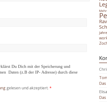
Le
Mehr
Pe
Rav
Sch
Jahr
wor
Zoc
Ko
rklärst Du Dich mit der Speicherung und
Chri
nen Daten (z.B der IP- Adresse) durch diese
To
Das 
rung
gelesen und akzeptiert.
*
Elis
Das 