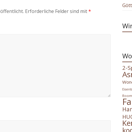
Göt
öffentlicht.
Erforderliche Felder sind mit
*
Wir
Wo
2-S
As
Won
Eisen
Roo
Fa
Han
HUC
Ke
ko