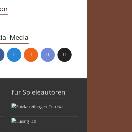
bor
ial Media
für Spieleautoren