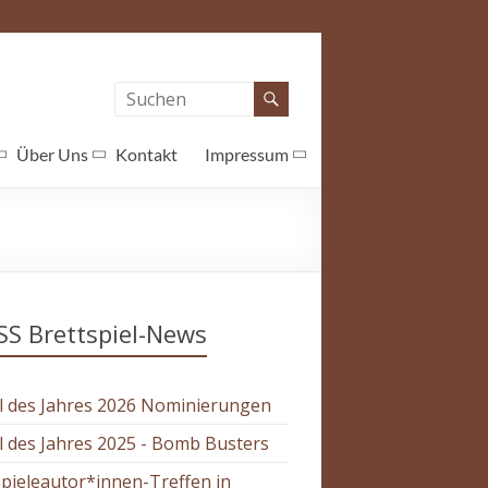
Über Uns
Kontakt
Impressum
Brettspiel-News
l des Jahres 2026 Nominierungen
l des Jahres 2025 - Bomb Busters
Spieleautor*innen-Treffen in