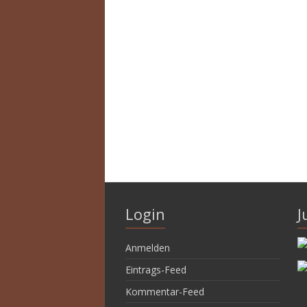
Login
J
Anmelden
Eintrags-Feed
Kommentar-Feed