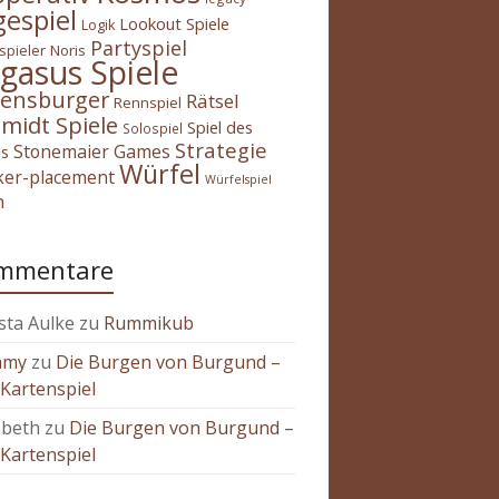
gespiel
Lookout Spiele
Logik
Partyspiel
spieler
Noris
gasus Spiele
ensburger
Rätsel
Rennspiel
midt Spiele
Spiel des
Solospiel
Strategie
Stonemaier Games
es
Würfel
ker-placement
Würfelspiel
h
mmentare
sta Aulke
zu
Rummikub
mmy
zu
Die Burgen von Burgund –
Kartenspiel
abeth
zu
Die Burgen von Burgund –
Kartenspiel