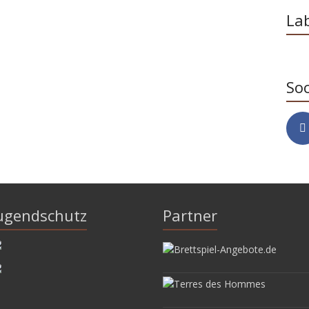
La
Soc
ugendschutz
Partner