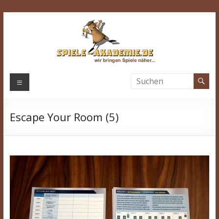
Zum
Inhalt
springen
Spiele-
Menü
Akademie.de
Escape Your Room (5)
Wir
bringen
Spiele
näher…