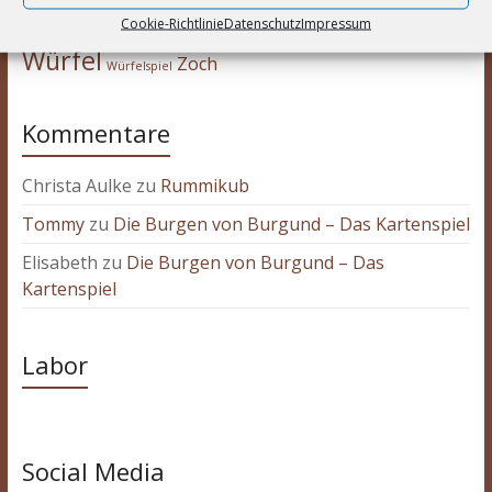
Schmidt Spiele
Rätsel
Spiel des Jahres
Solospiel
Cookie-Richtlinie
Datenschutz
Impressum
Strategie
Stonemaier Games
worker-placement
Würfel
Zoch
Würfelspiel
Kommentare
Christa Aulke
zu
Rummikub
Tommy
zu
Die Burgen von Burgund – Das Kartenspiel
Elisabeth
zu
Die Burgen von Burgund – Das
Kartenspiel
Labor
Social Media