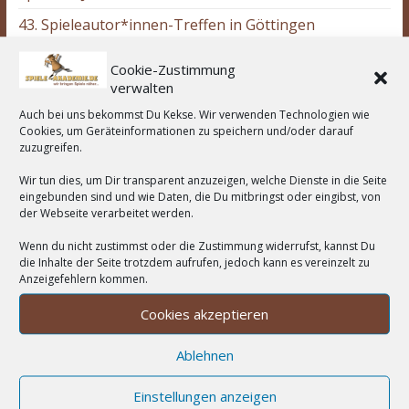
43. Spieleautor*innen-Treffen in Göttingen
Cookie-Zustimmung
Wir unterstützen:
verwalten
Auch bei uns bekommst Du Kekse. Wir verwenden Technologien wie
Cookies, um Geräteinformationen zu speichern und/oder darauf
zuzugreifen.
Wortwolke
Wir tun dies, um Dir transparent anzuzeigen, welche Dienste in die Seite
eingebunden sind und wie Daten, die Du mitbringst oder eingibst, von
Asmodee
der Webseite verarbeitet werden.
2-Spieler
Amigo Spiele
Abacusspiele
Berichte
deduktiv
Deckbau
Days of Wonder
CGE
Wenn du nicht zustimmst oder die Zustimmung widerrufst, kannst Du
Erweiterung
die Inhalte der Seite trotzdem aufrufen, jedoch kann es vereinzelt zu
eggertspiele
Escape Room
Eisenbahn
Engine
Familienspiel
Anzeigefehlern kommen.
Hans
Feuerland
Expertenspiel
Heidelberger
im Glück
HUCH!
Cookies akzeptieren
Kartenspiel
Kennerspiel
Kinderspiel
Kosmos
kooperativ
Legespiel
Ablehnen
legacy
Logik
Partyspiel
Lookout Spiele
Mehrspieler
Noris
Pegasus Spiele
Ravensburger
Einstellungen anzeigen
Rennspiel