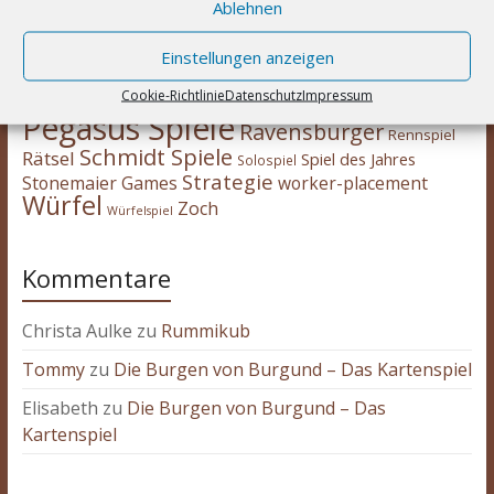
Expertenspiel
Ablehnen
Heidelberger
im Glück
HUCH!
Kartenspiel
Kennerspiel
Kinderspiel
Einstellungen anzeigen
Kosmos
kooperativ
Legespiel
legacy
Logik
Cookie-Richtlinie
Datenschutz
Impressum
Partyspiel
Lookout Spiele
Mehrspieler
Noris
Pegasus Spiele
Ravensburger
Rennspiel
Schmidt Spiele
Rätsel
Spiel des Jahres
Solospiel
Strategie
Stonemaier Games
worker-placement
Würfel
Zoch
Würfelspiel
Kommentare
Christa Aulke
zu
Rummikub
Tommy
zu
Die Burgen von Burgund – Das Kartenspiel
Elisabeth
zu
Die Burgen von Burgund – Das
Kartenspiel