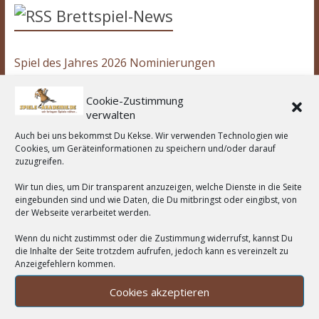
Brettspiel-News
Spiel des Jahres 2026 Nominierungen
Spiel des Jahres 2025 - Bomb Busters
Cookie-Zustimmung
43. Spieleautor*innen-Treffen in Göttingen
verwalten
Auch bei uns bekommst Du Kekse. Wir verwenden Technologien wie
Cookies, um Geräteinformationen zu speichern und/oder darauf
Wir unterstützen:
zuzugreifen.
Wir tun dies, um Dir transparent anzuzeigen, welche Dienste in die Seite
eingebunden sind und wie Daten, die Du mitbringst oder eingibst, von
der Webseite verarbeitet werden.
Wortwolke
Wenn du nicht zustimmst oder die Zustimmung widerrufst, kannst Du
die Inhalte der Seite trotzdem aufrufen, jedoch kann es vereinzelt zu
Asmodee
2-Spieler
Anzeigefehlern kommen.
Amigo Spiele
Abacusspiele
Berichte
deduktiv
Deckbau
Days of Wonder
CGE
Cookies akzeptieren
Erweiterung
eggertspiele
Escape Room
Eisenbahn
Engine
Familienspiel
Hans
Feuerland