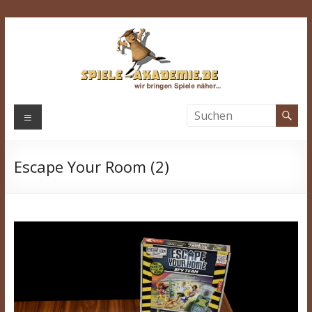
Zum
Inhalt
springen
Spiele-
Menü
Akademie.de
Escape Your Room (2)
Wir
bringen
Spiele
näher…