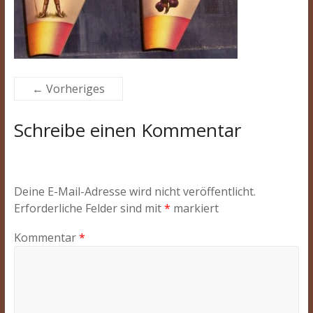
← Vorheriges
Schreibe einen Kommentar
Deine E-Mail-Adresse wird nicht veröffentlicht.
Erforderliche Felder sind mit
*
markiert
Kommentar
*