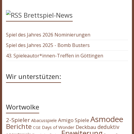
Brettspiel-News
Spiel des Jahres 2026 Nominierungen
Spiel des Jahres 2025 - Bomb Busters
43. Spieleautor*innen-Treffen in Göttingen
Wir unterstützen:
Wortwolke
Asmodee
2-Spieler
Amigo Spiele
Abacusspiele
Berichte
deduktiv
Deckbau
Days of Wonder
CGE
Erweiterung