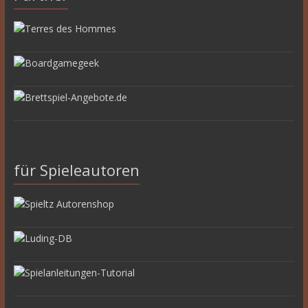
für Spieleautoren