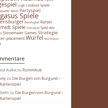
gespiel
Lookout Spiele
Logik
Partyspiel
spieler
Noris
gasus Spiele
ensburger
Rätsel
Rennspiel
midt Spiele
Spiel des
Solospiel
Strategie
Stonemaier Games
es
Würfel
ker-placement
Würfelspiel
h
mmentare
sta Aulke
zu
Rummikub
mmy
zu
Die Burgen von Burgund –
Kartenspiel
abeth
zu
Die Burgen von Burgund –
Kartenspiel