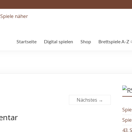
Startseite
Digital spielen
Shop
Brettspiele A-Z
Nächstes →
Spie
entar
Spie
43. 