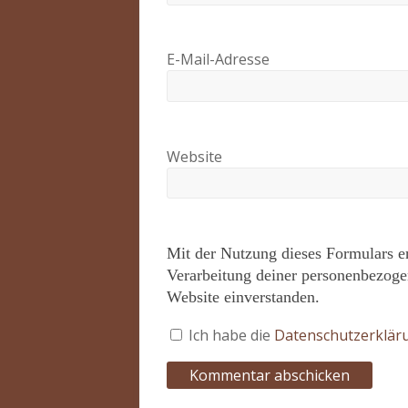
E-Mail-Adresse
Website
Mit der Nutzung dieses Formulars e
Verarbeitung deiner personenbezoge
Website einverstanden.
Ich habe die
Datenschutzerklä