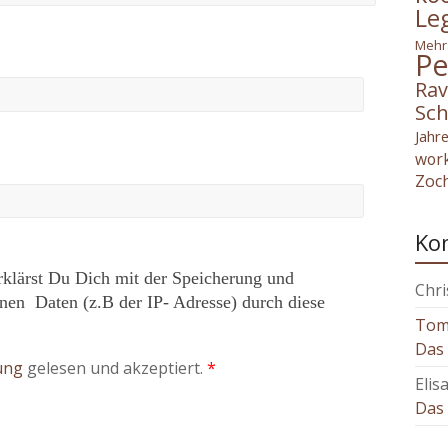
Le
Mehr
Pe
Rav
Sch
Jahr
wor
Zoc
Ko
rklärst Du Dich mit der Speicherung und
Chri
nen Daten (z.B der IP- Adresse) durch diese
To
Das 
rung
gelesen und akzeptiert.
*
Elis
Das 