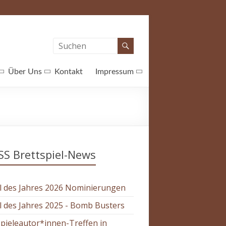
Über Uns
Kontakt
Impressum
Brettspiel-News
l des Jahres 2026 Nominierungen
l des Jahres 2025 - Bomb Busters
Spieleautor*innen-Treffen in