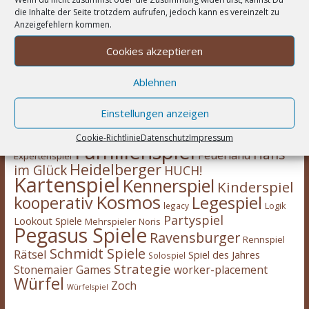
die Inhalte der Seite trotzdem aufrufen, jedoch kann es vereinzelt zu
Anzeigefehlern kommen.
Cookies akzeptieren
Wortwolke
Ablehnen
Asmodee
2-Spieler
Amigo Spiele
Abacusspiele
Einstellungen anzeigen
Berichte
deduktiv
Deckbau
Days of Wonder
CGE
Erweiterung
eggertspiele
Cookie-Richtlinie
Datenschutz
Impressum
Escape Room
Eisenbahn
Engine
Familienspiel
Hans
Feuerland
Expertenspiel
Heidelberger
im Glück
HUCH!
Kartenspiel
Kennerspiel
Kinderspiel
Kosmos
kooperativ
Legespiel
legacy
Logik
Partyspiel
Lookout Spiele
Mehrspieler
Noris
Pegasus Spiele
Ravensburger
Rennspiel
Schmidt Spiele
Rätsel
Spiel des Jahres
Solospiel
Strategie
Stonemaier Games
worker-placement
Würfel
Zoch
Würfelspiel