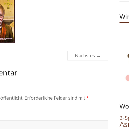
Wir
Nächstes →
entar
öffentlicht.
Erforderliche Felder sind mit
*
Wo
2-S
As