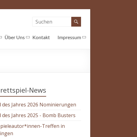
Über Uns
Kontakt
Impressum
rettspiel-News
l des Jahres 2026 Nominierungen
l des Jahres 2025 - Bomb Busters
Spieleautor*innen-Treffen in
tingen