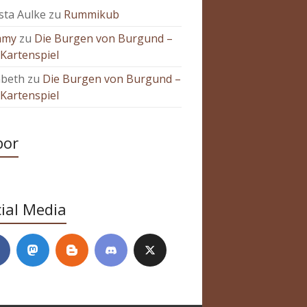
sta Aulke
zu
Rummikub
mmy
zu
Die Burgen von Burgund –
Kartenspiel
abeth
zu
Die Burgen von Burgund –
Kartenspiel
bor
ial Media