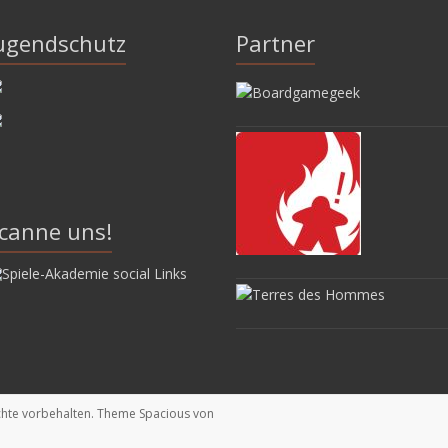
ugendschutz
Partner
canne uns!
echte vorbehalten. Theme
Spacious
von