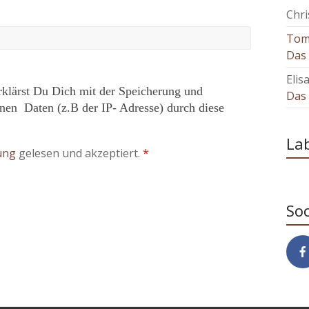
Chri
To
Das 
Elis
rklärst Du Dich mit der Speicherung und
Das 
nen Daten (z.B der IP- Adresse) durch diese
La
rung
gelesen und akzeptiert.
*
Soc