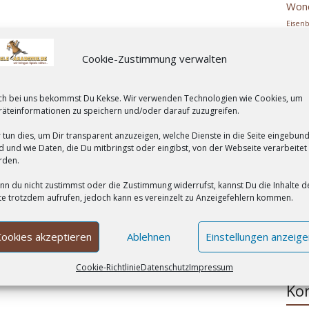
Won
Eisen
Roo
Fa
Cookie-Zustimmung verwalten
Han
HUC
Ke
ch bei uns bekommst Du Kekse. Wir verwenden Technologien wie Cookies, um
äteinformationen zu speichern und/oder darauf zuzugreifen.
ko
Le
 tun dies, um Dir transparent anzuzeigen, welche Dienste in die Seite eingebun
d und wie Daten, die Du mitbringst oder eingibst, von der Webseite verarbeitet
Mehr
rden.
Pe
Rav
n du nicht zustimmst oder die Zustimmung widerrufst, kannst Du die Inhalte d
Sch
te trotzdem aufrufen, jedoch kann es vereinzelt zu Anzeigefehlern kommen.
Jahr
wor
Cookies akzeptieren
Ablehnen
Einstellungen anzeige
Zoc
Cookie-Richtlinie
Datenschutz
Impressum
Ko