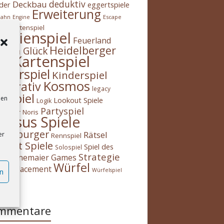
deduktiv
Deckbau
der
eggertspiele
Erweiterung
Escape
bahn
Engine
Expertenspiel
m
milienspiel
Feuerland
Heidelberger
s im Glück
Kartenspiel
H!
nnerspiel
Kinderspiel
Kosmos
operativ
legacy
gespiel
den
Lookout Spiele
Logik
Partyspiel
spieler
Noris
gasus Spiele
ensburger
Rätsel
er
Rennspiel
midt Spiele
Spiel des
Solospiel
Strategie
Stonemaier Games
es
Würfel
ker-placement
Würfelspiel
n
h
mmentare