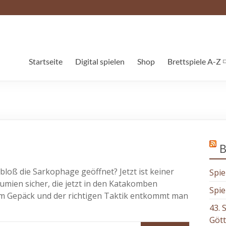
Startseite
Digital spielen
Shop
Brettspiele A-Z
B
 bloß die Sarkophage geöffnet? Jetzt ist keiner
Spie
mien sicher, die jetzt in den Katakomben
Spie
im Gepäck und der richtigen Taktik entkommt man
43. 
Göt