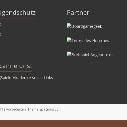
ugendschutz
Partner
canne uns!
echte vorbehalten. Theme
Spacious
von