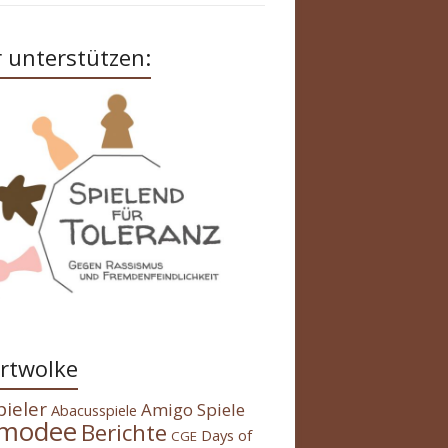
 unterstützen:
rtwolke
pieler
Amigo Spiele
Abacusspiele
modee
Berichte
Days of
CGE