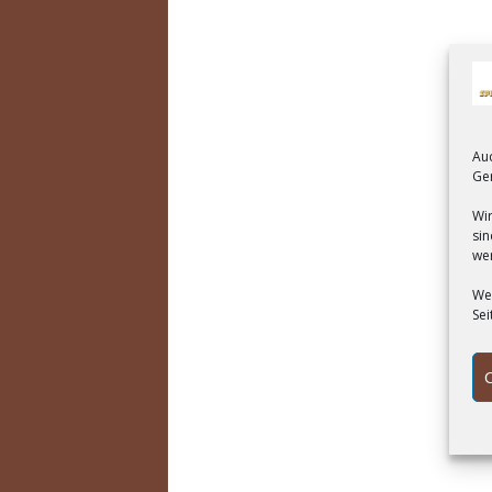
Au
Ger
Wir
sin
we
Wen
Sei