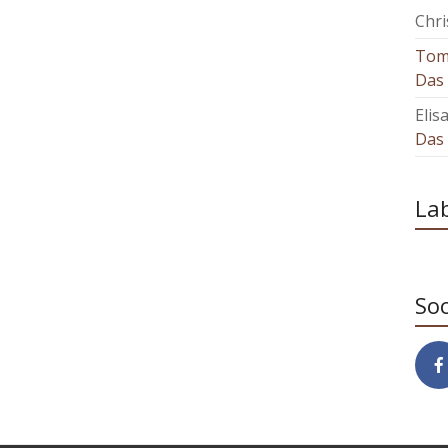
Chri
To
Das 
Elis
Das 
La
Soc