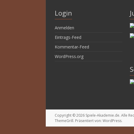
Login
J
Anmelden
Eintrags-Feed
Kommentar-Feed
WordPress.org
S
Copyright © 2026
Spiele-Akademie.de
. Alle R
ThemeGrill. Präsentiert von:
WordPress
.