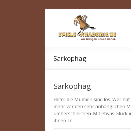
Zum
Spiele-
Inhalt
springen
Akademie.de
Wir
bringen
Spiele
Sarkophag
näher…
Sarkophag
Hilfe!! die Mumien sind los. Wer hat
mehr vor den sehr anhänglichen Mu
umherschleichen. Mit etwas Glück 
ihnen. In