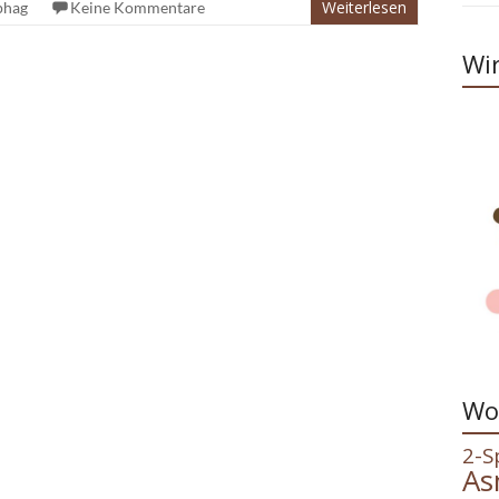
Weiterlesen
phag
Keine Kommentare
Wir
Wo
2-S
As