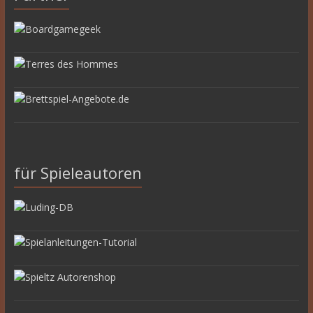
für Spieleautoren