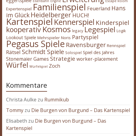
eggertspiele
Escape Room
Eisenbahn
Engine
Familienspiel
Hans
Feuerland
Expertenspiel
Heidelberger
im Glück
HUCH!
Kartenspiel
Kennerspiel
Kinderspiel
Kosmos
kooperativ
Legespiel
legacy
Logik
Partyspiel
Lookout Spiele
Mehrspieler
Noris
Pegasus Spiele
Ravensburger
Rennspiel
Schmidt Spiele
Rätsel
Spiel des Jahres
Solospiel
Strategie
Stonemaier Games
worker-placement
Würfel
Zoch
Würfelspiel
Kommentare
Christa Aulke
zu
Rummikub
Tommy
zu
Die Burgen von Burgund – Das Kartenspiel
Elisabeth
zu
Die Burgen von Burgund – Das
Kartenspiel