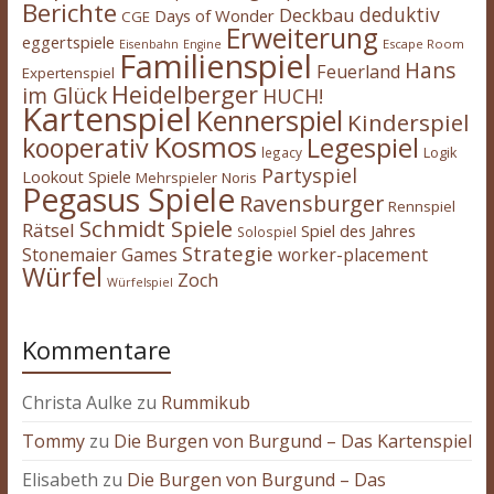
Berichte
deduktiv
Deckbau
Days of Wonder
CGE
Erweiterung
eggertspiele
Escape Room
Eisenbahn
Engine
Familienspiel
Hans
Feuerland
Expertenspiel
Heidelberger
im Glück
HUCH!
Kartenspiel
Kennerspiel
Kinderspiel
Kosmos
kooperativ
Legespiel
legacy
Logik
Partyspiel
Lookout Spiele
Mehrspieler
Noris
Pegasus Spiele
Ravensburger
Rennspiel
Schmidt Spiele
Rätsel
Spiel des Jahres
Solospiel
Strategie
Stonemaier Games
worker-placement
Würfel
Zoch
Würfelspiel
Kommentare
Christa Aulke
zu
Rummikub
Tommy
zu
Die Burgen von Burgund – Das Kartenspiel
Elisabeth
zu
Die Burgen von Burgund – Das