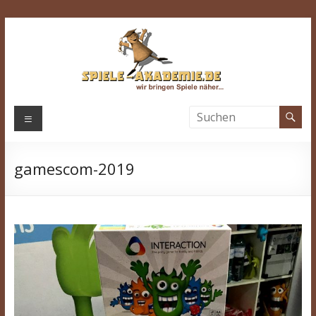
Zum
Inhalt
springen
Spiele-
Menü
Akademie.de
gamescom-2019
Wir
bringen
Spiele
näher…