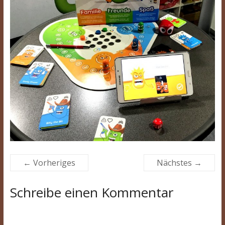
← Vorheriges
Nächstes →
Schreibe einen Kommentar