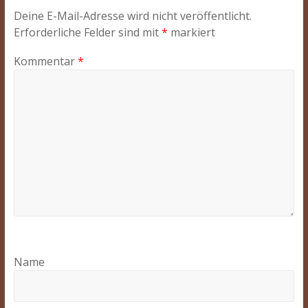
Deine E-Mail-Adresse wird nicht veröffentlicht.
Erforderliche Felder sind mit
*
markiert
Kommentar
*
Name