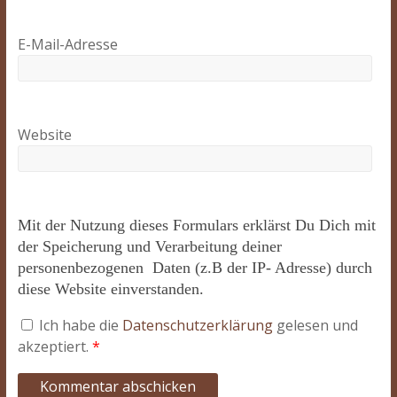
E-Mail-Adresse
Website
Mit der Nutzung dieses Formulars erklärst Du Dich mit
der Speicherung und Verarbeitung deiner
personenbezogenen Daten (z.B der IP- Adresse) durch
diese Website einverstanden.
Ich habe die
Datenschutzerklärung
gelesen und
akzeptiert.
*