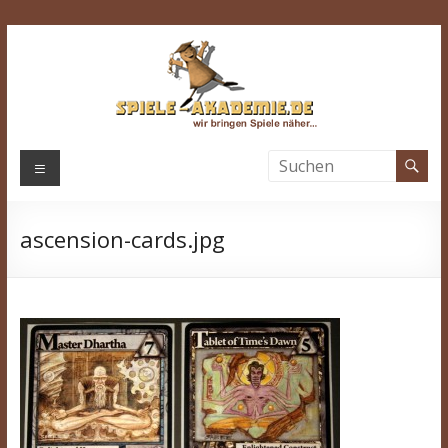
Zum
Inhalt
springen
Spiele-
Menü
Akademie.de
ascension-cards.jpg
Wir
bringen
Spiele
näher…