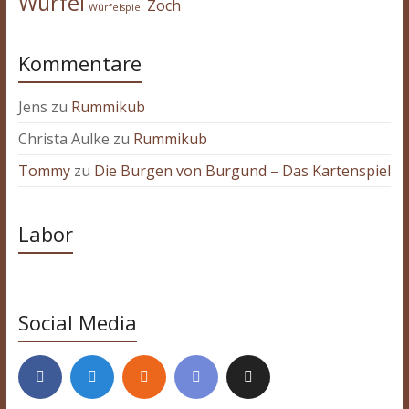
Würfel
Zoch
Würfelspiel
Kommentare
Jens
zu
Rummikub
Christa Aulke
zu
Rummikub
Tommy
zu
Die Burgen von Burgund – Das Kartenspiel
Labor
Social Media