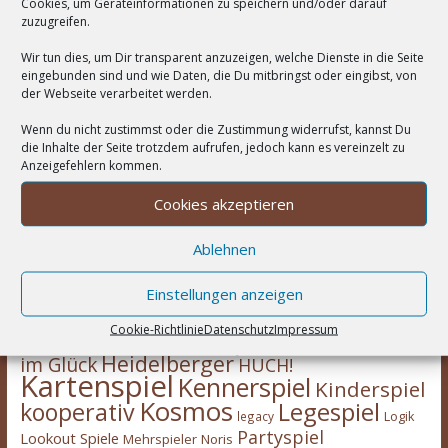
Cookies, um Geräteinformationen zu speichern und/oder darauf
zuzugreifen.
Wir tun dies, um Dir transparent anzuzeigen, welche Dienste in die Seite
eingebunden sind und wie Daten, die Du mitbringst oder eingibst, von
der Webseite verarbeitet werden.
Wenn du nicht zustimmst oder die Zustimmung widerrufst, kannst Du
die Inhalte der Seite trotzdem aufrufen, jedoch kann es vereinzelt zu
Anzeigefehlern kommen.
Cookies akzeptieren
Wortwolke
Ablehnen
Asmodee
2-Spieler
Amigo Spiele
Abacusspiele
Berichte
deduktiv
Deckbau
Days of Wonder
Einstellungen anzeigen
CGE
Erweiterung
eggertspiele
Escape Room
Eisenbahn
Engine
Familienspiel
Cookie-Richtlinie
Datenschutz
Impressum
Hans
Feuerland
Expertenspiel
Heidelberger
im Glück
HUCH!
Kartenspiel
Kennerspiel
Kinderspiel
Kosmos
kooperativ
Legespiel
legacy
Logik
Partyspiel
Lookout Spiele
Mehrspieler
Noris