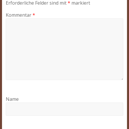
Erforderliche Felder sind mit
*
markiert
Kommentar
*
Name