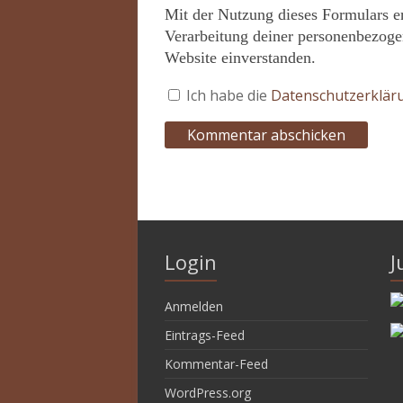
Mit der Nutzung dieses Formulars e
Verarbeitung deiner personenbezoge
Website einverstanden.
Ich habe die
Datenschutzerklä
Login
J
Anmelden
Eintrags-Feed
Kommentar-Feed
WordPress.org