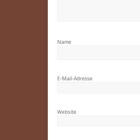
Name
E-Mail-Adresse
Website