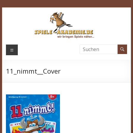
Zum
Inhalt
springen
Spiele-
Menü
Akademie.de
11_nimmt__Cover
Wir
bringen
Spiele
näher…