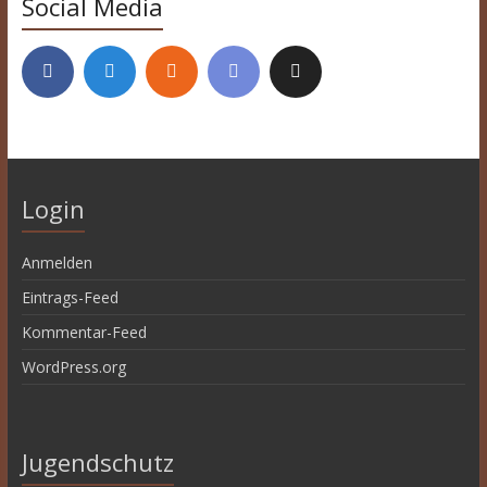
Social Media
Login
Anmelden
Eintrags-Feed
Kommentar-Feed
WordPress.org
Jugendschutz