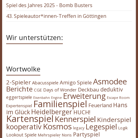
Spiel des Jahres 2025 - Bomb Busters
43. Spieleautor*innen-Treffen in Göttingen
Wir unterstützen:
Wortwolke
Asmodee
2-Spieler
Amigo Spiele
Abacusspiele
Berichte
deduktiv
Deckbau
Days of Wonder
CGE
Erweiterung
eggertspiele
Escape Room
Eisenbahn
Engine
Familienspiel
Hans
Feuerland
Expertenspiel
Heidelberger
im Glück
HUCH!
Kartenspiel
Kennerspiel
Kinderspiel
Kosmos
kooperativ
Legespiel
legacy
Logik
Partyspiel
Lookout Spiele
Mehrspieler
Noris