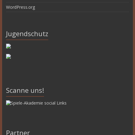
WordPress.org
Jugendschutz
Scanne uns!
Partner