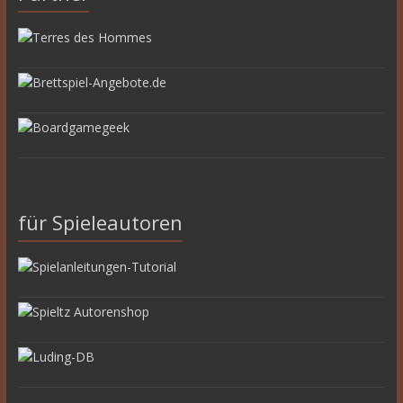
für Spieleautoren