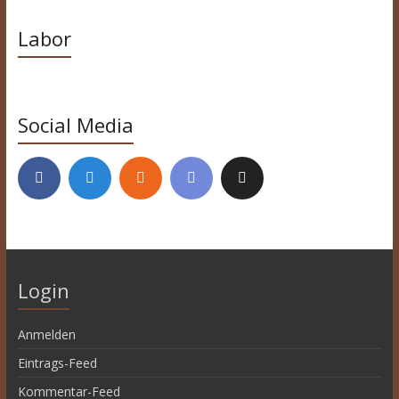
Labor
Social Media
Login
Anmelden
Eintrags-Feed
Kommentar-Feed