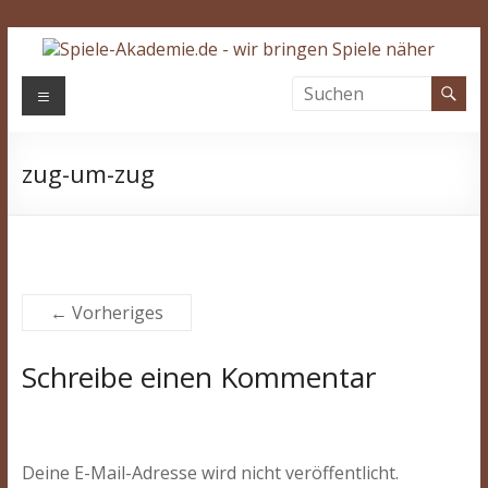
Zum
Inhalt
springen
Spiele-
Menü
Akademie.de
zug-um-zug
Wir
bringen
Spiele
näher…
← Vorheriges
Schreibe einen Kommentar
Deine E-Mail-Adresse wird nicht veröffentlicht.