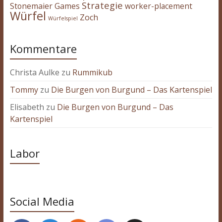
Strategie
Stonemaier Games
worker-placement
Würfel
Zoch
Würfelspiel
Kommentare
Christa Aulke
zu
Rummikub
Tommy
zu
Die Burgen von Burgund – Das Kartenspiel
Elisabeth
zu
Die Burgen von Burgund – Das
Kartenspiel
Labor
Social Media