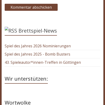
Brettspiel-News
Spiel des Jahres 2026 Nominierungen
Spiel des Jahres 2025 - Bomb Busters
43. Spieleautor*innen-Treffen in Göttingen
Wir unterstützen:
Wortwolke