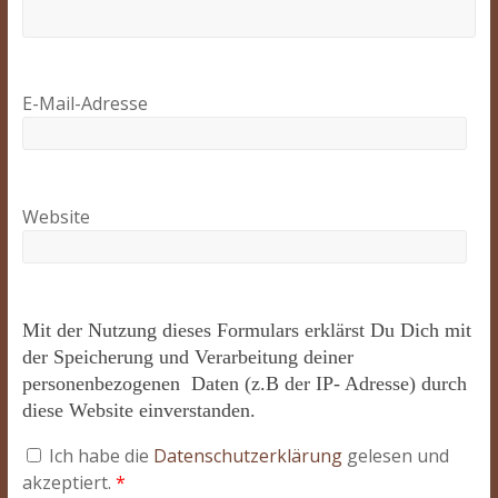
E-Mail-Adresse
Website
Mit der Nutzung dieses Formulars erklärst Du Dich mit
der Speicherung und Verarbeitung deiner
personenbezogenen Daten (z.B der IP- Adresse) durch
diese Website einverstanden.
Ich habe die
Datenschutzerklärung
gelesen und
akzeptiert.
*