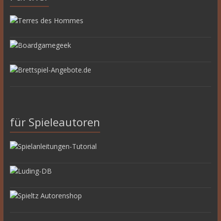
für Spieleautoren