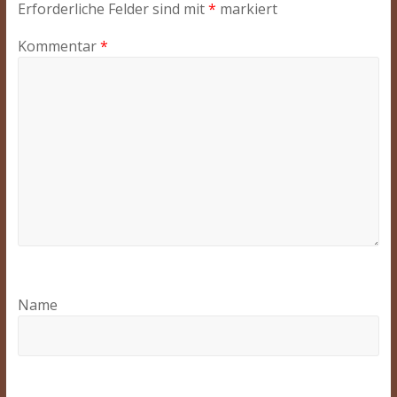
Erforderliche Felder sind mit
*
markiert
Kommentar
*
Name