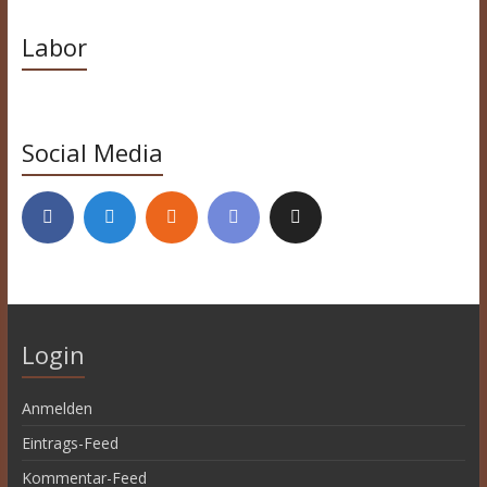
Labor
Social Media
Login
Anmelden
Eintrags-Feed
Kommentar-Feed