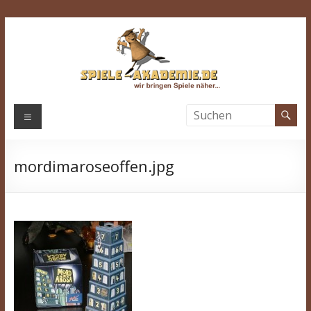
Zum
Inhalt
springen
Spiele-
Menü
Akademie.de
mordimaroseoffen.jpg
Wir
bringen
Spiele
näher…