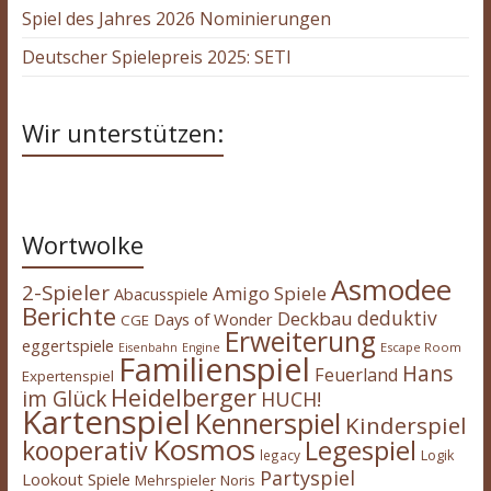
Spiel des Jahres 2026 Nominierungen
Deutscher Spielepreis 2025: SETI
Wir unterstützen:
Wortwolke
Asmodee
2-Spieler
Amigo Spiele
Abacusspiele
Berichte
deduktiv
Deckbau
Days of Wonder
CGE
Erweiterung
eggertspiele
Escape Room
Eisenbahn
Engine
Familienspiel
Hans
Feuerland
Expertenspiel
Heidelberger
im Glück
HUCH!
Kartenspiel
Kennerspiel
Kinderspiel
Kosmos
kooperativ
Legespiel
legacy
Logik
Partyspiel
Lookout Spiele
Mehrspieler
Noris