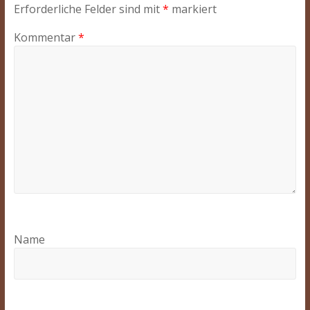
Erforderliche Felder sind mit
*
markiert
Kommentar
*
Name