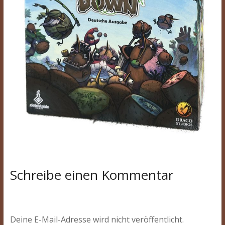
Schreibe einen Kommentar
Deine E-Mail-Adresse wird nicht veröffentlicht.