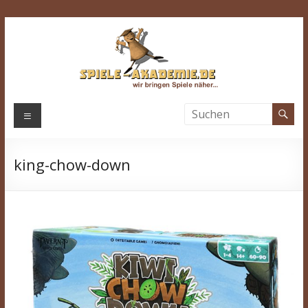
Zum
Inhalt
springen
Spiele-
Menü
Akademie.de
king-chow-down
Wir
bringen
Spiele
näher…