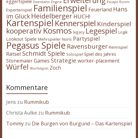
Erweiterung
eggertspiele
Escape Room
Eisenbahn
Engine
Familienspiel
Hans
Feuerland
Expertenspiel
Heidelberger
im Glück
HUCH!
Kartenspiel
Kennerspiel
Kinderspiel
Kosmos
kooperativ
Legespiel
legacy
Logik
Partyspiel
Lookout Spiele
Mehrspieler
Noris
Pegasus Spiele
Ravensburger
Rennspiel
Schmidt Spiele
Rätsel
Spiel des Jahres
Solospiel
Strategie
Stonemaier Games
worker-placement
Würfel
Zoch
Würfelspiel
Kommentare
Jens
zu
Rummikub
Christa Aulke
zu
Rummikub
Tommy
zu
Die Burgen von Burgund – Das Kartenspiel