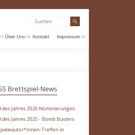
Über Uns
Kontakt
Impressum
Brettspiel-News
l des Jahres 2026 Nominierungen
l des Jahres 2025 - Bomb Busters
Spieleautor*innen-Treffen in