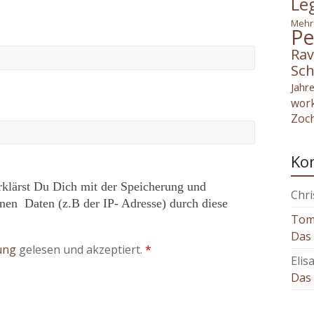
Le
Mehr
Pe
Rav
Sch
Jahr
wor
Zoc
Ko
rklärst Du Dich mit der Speicherung und
Chri
nen Daten (z.B der IP- Adresse) durch diese
To
Das 
rung
gelesen und akzeptiert.
*
Elis
Das 