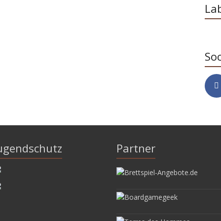
La
Soc
ugendschutz
Partner