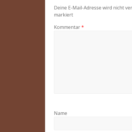
Deine E-Mail-Adresse wird nicht ver
markiert
Kommentar
*
Name