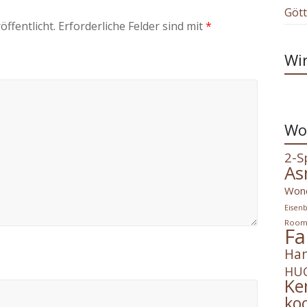
Göt
öffentlicht.
Erforderliche Felder sind mit
*
Wir
Wo
2-S
As
Won
Eisen
Roo
Fa
Han
HUC
Ke
ko