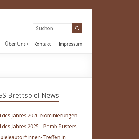
Über Uns
Kontakt
Impressum
Brettspiel-News
l des Jahres 2026 Nominierungen
l des Jahres 2025 - Bomb Busters
Spieleautor*innen-Treffen in