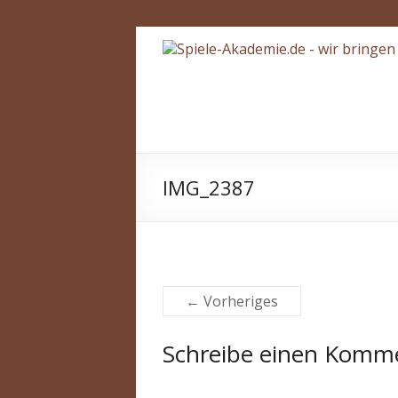
Zum
Spiele-
Inhalt
springen
Akademie.de
Wir
bringen
Spiele
IMG_2387
näher…
← Vorheriges
Schreibe einen Komm