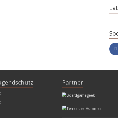
La
Soc
ugendschutz
Partner