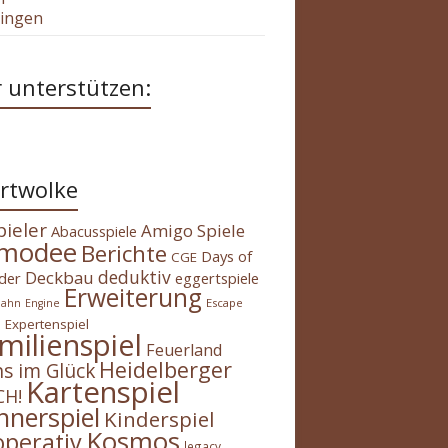
tingen
 unterstützen:
rtwolke
pieler
Amigo Spiele
Abacusspiele
modee
Berichte
Days of
CGE
deduktiv
Deckbau
der
eggertspiele
Erweiterung
Escape
bahn
Engine
Expertenspiel
m
milienspiel
Feuerland
Heidelberger
s im Glück
Kartenspiel
H!
nnerspiel
Kinderspiel
Kosmos
operativ
legacy