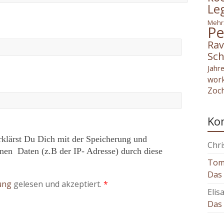
Le
Mehr
Pe
Rav
Sch
Jahr
wor
Zoc
Ko
rklärst Du Dich mit der Speicherung und
Chri
nen Daten (z.B der IP- Adresse) durch diese
To
Das 
rung
gelesen und akzeptiert.
*
Elis
Das 