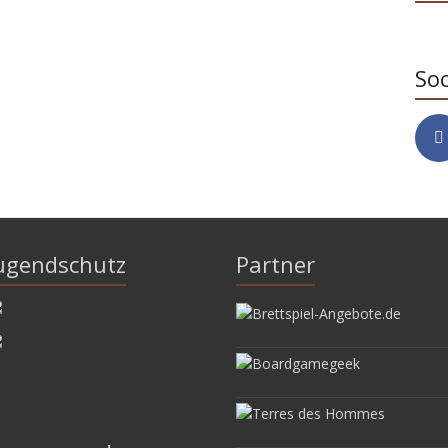
Soc
ugendschutz
Partner