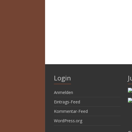
Login
J
Anmelden
Eintrags-Feed
Kommentar-Feed
WordPress.org