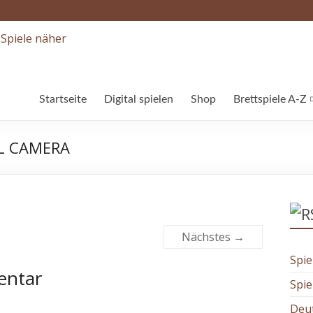
Startseite
Digital spielen
Shop
Brettspiele A-Z
L CAMERA
Nächstes →
Spie
entar
Spie
Deut