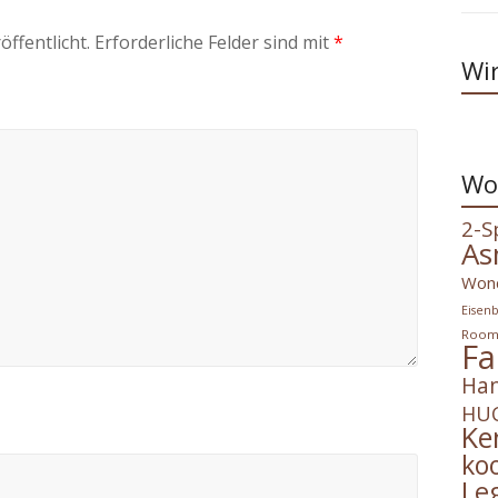
öffentlicht.
Erforderliche Felder sind mit
*
Wir
Wo
2-S
As
Won
Eisen
Roo
Fa
Han
HUC
Ke
ko
Le