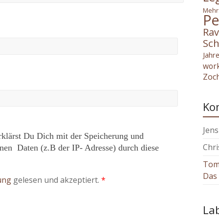
Mehr
Pe
Rav
Sch
Jahr
wor
Zoc
Ko
Jens
rklärst Du Dich mit der Speicherung und
Chri
nen Daten (z.B der IP- Adresse) durch diese
To
Das 
rung
gelesen und akzeptiert.
*
La