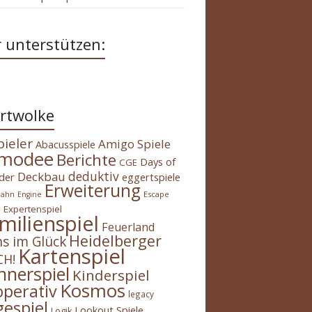
 unterstützen:
rtwolke
pieler
Amigo Spiele
Abacusspiele
modee
Berichte
Days of
CGE
deduktiv
Deckbau
der
eggertspiele
Erweiterung
Escape
bahn
Engine
Expertenspiel
m
milienspiel
Feuerland
Heidelberger
s im Glück
Kartenspiel
H!
nnerspiel
Kinderspiel
Kosmos
operativ
legacy
gespiel
Lookout Spiele
Logik