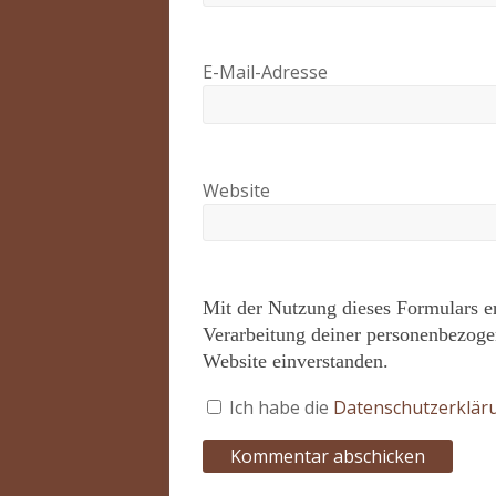
E-Mail-Adresse
Website
Mit der Nutzung dieses Formulars e
Verarbeitung deiner personenbezoge
Website einverstanden.
Ich habe die
Datenschutzerklä