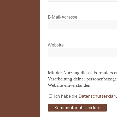
E-Mail-Adresse
Website
Mit der Nutzung dieses Formulars e
Verarbeitung deiner personenbezoge
Website einverstanden.
Ich habe die
Datenschutzerklä