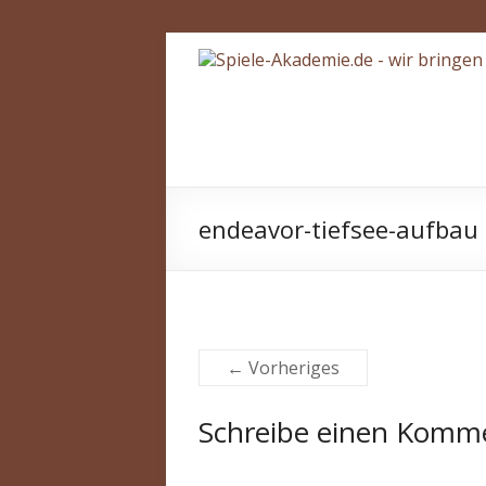
Zum
Spiele-
Inhalt
springen
Akademie.de
Wir
bringen
Spiele
endeavor-tiefsee-aufbau
näher…
← Vorheriges
Schreibe einen Komm