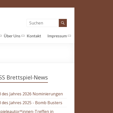
Über Uns
Kontakt
Impressum
Brettspiel-News
l des Jahres 2026 Nominierungen
l des Jahres 2025 - Bomb Busters
Spieleautor*innen-Treffen in