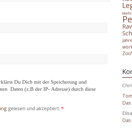
Le
Mehr
Pe
Rav
Sch
Jahr
wor
Zoc
Ko
rklärst Du Dich mit der Speicherung und
Chri
nen Daten (z.B der IP- Adresse) durch diese
To
Das 
rung
gelesen und akzeptiert.
*
Elis
Das 