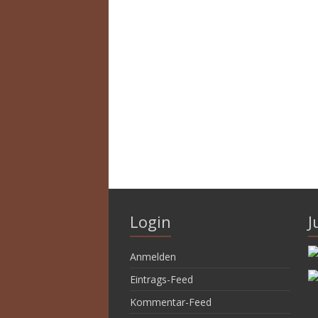
Login
J
Anmelden
Eintrags-Feed
Kommentar-Feed