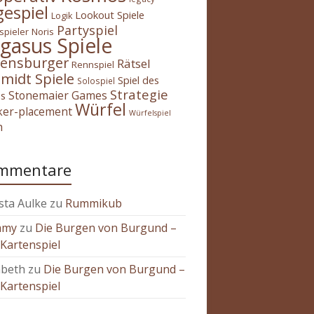
gespiel
Lookout Spiele
Logik
Partyspiel
spieler
Noris
gasus Spiele
ensburger
Rätsel
Rennspiel
midt Spiele
Spiel des
Solospiel
Strategie
Stonemaier Games
es
Würfel
ker-placement
Würfelspiel
h
mmentare
sta Aulke
zu
Rummikub
mmy
zu
Die Burgen von Burgund –
Kartenspiel
abeth
zu
Die Burgen von Burgund –
Kartenspiel