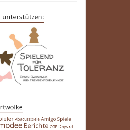
 unterstützen:
rtwolke
pieler
Amigo Spiele
Abacusspiele
modee
Berichte
Days of
CGE