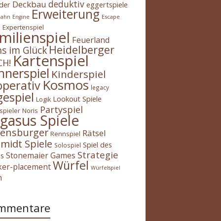
deduktiv
Deckbau
der
eggertspiele
Erweiterung
Escape
bahn
Engine
Expertenspiel
m
milienspiel
Feuerland
Heidelberger
s im Glück
Kartenspiel
H!
nnerspiel
Kinderspiel
Kosmos
operativ
legacy
gespiel
Lookout Spiele
Logik
Partyspiel
spieler
Noris
gasus Spiele
ensburger
Rätsel
Rennspiel
midt Spiele
Spiel des
Solospiel
Strategie
Stonemaier Games
es
Würfel
ker-placement
Würfelspiel
h
mmentare