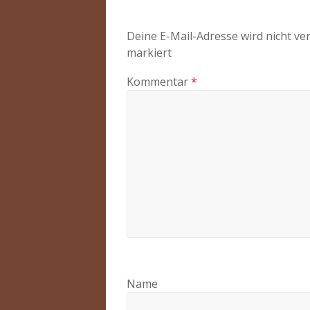
Deine E-Mail-Adresse wird nicht ver
markiert
Kommentar
*
Name