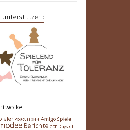
 unterstützen:
rtwolke
pieler
Amigo Spiele
Abacusspiele
modee
Berichte
Days of
CGE