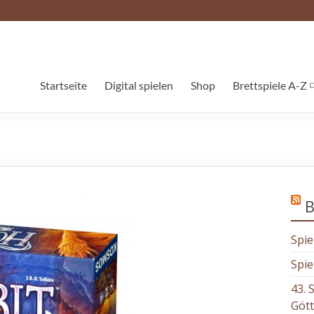
Startseite
Digital spielen
Shop
Brettspiele A-Z
B
Spie
Spie
43. 
Göt