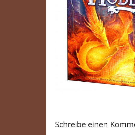
Schreibe einen Komm