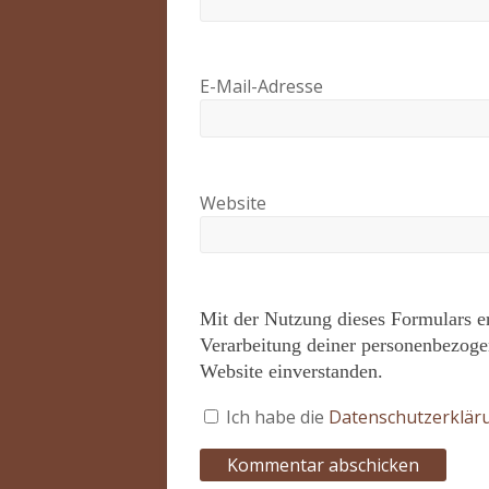
E-Mail-Adresse
Website
Mit der Nutzung dieses Formulars e
Verarbeitung deiner personenbezoge
Website einverstanden.
Ich habe die
Datenschutzerklä