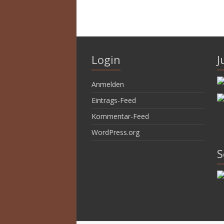
Login
J
Anmelden
Eintrags-Feed
Kommentar-Feed
WordPress.org
S