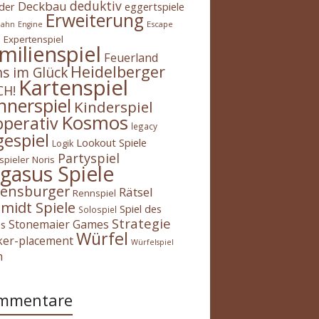
deduktiv
Deckbau
der
eggertspiele
Erweiterung
Escape
bahn
Engine
Expertenspiel
m
milienspiel
Feuerland
Heidelberger
s im Glück
Kartenspiel
H!
nnerspiel
Kinderspiel
Kosmos
operativ
legacy
gespiel
Lookout Spiele
Logik
Partyspiel
spieler
Noris
gasus Spiele
ensburger
Rätsel
Rennspiel
midt Spiele
Spiel des
Solospiel
Strategie
Stonemaier Games
es
Würfel
ker-placement
Würfelspiel
h
mmentare