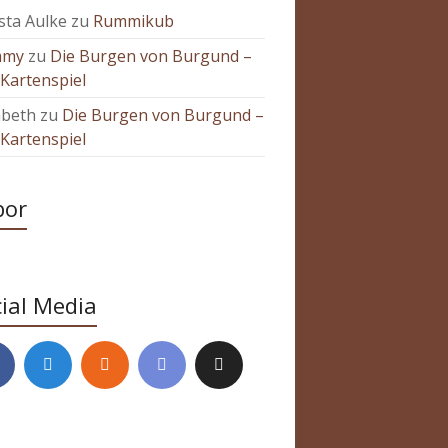
sta Aulke
zu
Rummikub
mmy
zu
Die Burgen von Burgund –
Kartenspiel
abeth
zu
Die Burgen von Burgund –
Kartenspiel
bor
ial Media