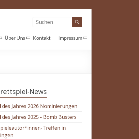
Über Uns
Kontakt
Impressum
rettspiel-News
l des Jahres 2026 Nominierungen
l des Jahres 2025 - Bomb Busters
Spieleautor*innen-Treffen in
tingen