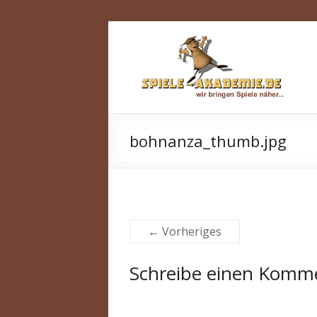
Zum
Spiele-
Inhalt
springen
Akademie.de
Wir
bringen
Spiele
bohnanza_thumb.jpg
näher…
← Vorheriges
Schreibe einen Komm