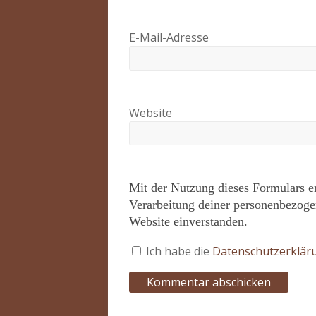
E-Mail-Adresse
Website
Mit der Nutzung dieses Formulars e
Verarbeitung deiner personenbezoge
Website einverstanden.
Ich habe die
Datenschutzerklä