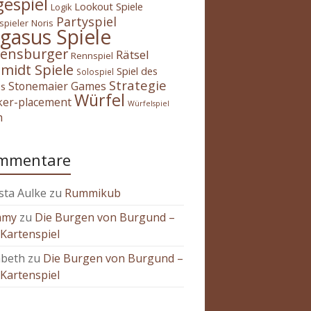
gespiel
Lookout Spiele
Logik
Partyspiel
spieler
Noris
gasus Spiele
ensburger
Rätsel
Rennspiel
midt Spiele
Spiel des
Solospiel
Strategie
Stonemaier Games
es
Würfel
ker-placement
Würfelspiel
h
mmentare
sta Aulke
zu
Rummikub
mmy
zu
Die Burgen von Burgund –
Kartenspiel
abeth
zu
Die Burgen von Burgund –
Kartenspiel