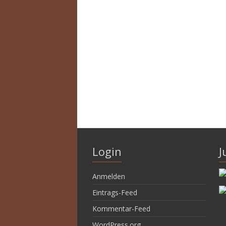
Login
J
Anmelden
Eintrags-Feed
Kommentar-Feed
WordPress.org