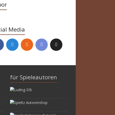
bor
ial Media
für Spieleautoren