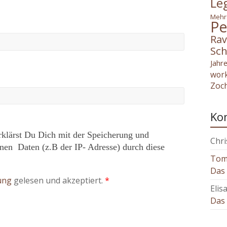
Le
Mehr
Pe
Rav
Sch
Jahr
wor
Zoc
Ko
rklärst Du Dich mit der Speicherung und
Chri
nen Daten (z.B der IP- Adresse) durch diese
To
Das 
rung
gelesen und akzeptiert.
*
Elis
Das 