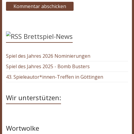
Brettspiel-News
Spiel des Jahres 2026 Nominierungen
Spiel des Jahres 2025 - Bomb Busters
43. Spieleautor*innen-Treffen in Göttingen
Wir unterstützen:
Wortwolke