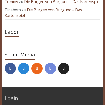
Tommy
zu
Die Burgen von Burgund – Das Kartenspiel
Elisabeth
zu
Die Burgen von Burgund – Das
Kartenspiel
Labor
Social Media
Login