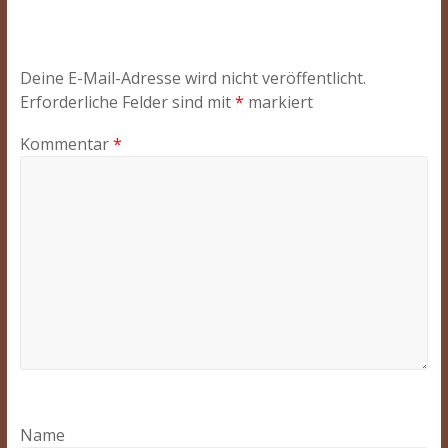
Deine E-Mail-Adresse wird nicht veröffentlicht.
Erforderliche Felder sind mit
*
markiert
Kommentar
*
Name