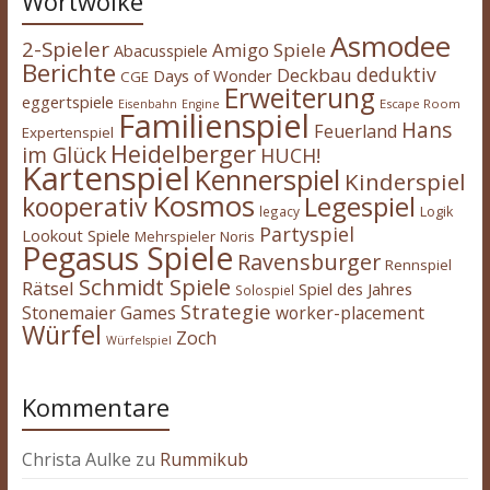
Wortwolke
Asmodee
2-Spieler
Amigo Spiele
Abacusspiele
Berichte
deduktiv
Deckbau
Days of Wonder
CGE
Erweiterung
eggertspiele
Escape Room
Eisenbahn
Engine
Familienspiel
Hans
Feuerland
Expertenspiel
Heidelberger
im Glück
HUCH!
Kartenspiel
Kennerspiel
Kinderspiel
Kosmos
kooperativ
Legespiel
legacy
Logik
Partyspiel
Lookout Spiele
Mehrspieler
Noris
Pegasus Spiele
Ravensburger
Rennspiel
Schmidt Spiele
Rätsel
Spiel des Jahres
Solospiel
Strategie
Stonemaier Games
worker-placement
Würfel
Zoch
Würfelspiel
Kommentare
Christa Aulke
zu
Rummikub