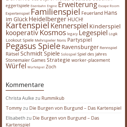
Erweiterung
eggertspiele
Escape Room
Eisenbahn
Engine
Familienspiel
Hans
Feuerland
Expertenspiel
Heidelberger
im Glück
HUCH!
Kartenspiel
Kennerspiel
Kinderspiel
Kosmos
kooperativ
Legespiel
legacy
Logik
Partyspiel
Lookout Spiele
Mehrspieler
Noris
Pegasus Spiele
Ravensburger
Rennspiel
Schmidt Spiele
Rätsel
Spiel des Jahres
Solospiel
Strategie
Stonemaier Games
worker-placement
Würfel
Zoch
Würfelspiel
Kommentare
Christa Aulke
zu
Rummikub
Tommy
zu
Die Burgen von Burgund – Das Kartenspiel
Elisabeth
zu
Die Burgen von Burgund – Das
Kartenspiel