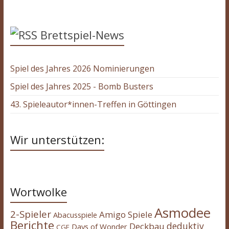
Brettspiel-News
Spiel des Jahres 2026 Nominierungen
Spiel des Jahres 2025 - Bomb Busters
43. Spieleautor*innen-Treffen in Göttingen
Wir unterstützen:
Wortwolke
Asmodee
2-Spieler
Amigo Spiele
Abacusspiele
Berichte
deduktiv
Deckbau
Days of Wonder
CGE