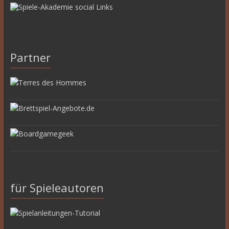
Partner
für Spieleautoren