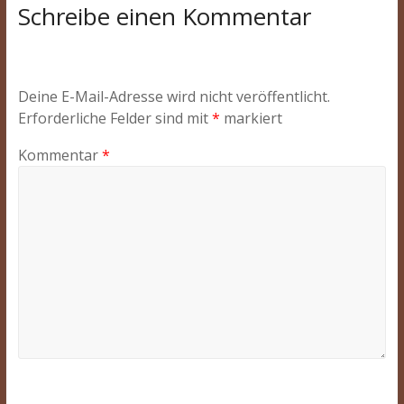
Schreibe einen Kommentar
Deine E-Mail-Adresse wird nicht veröffentlicht.
Erforderliche Felder sind mit
*
markiert
Kommentar
*