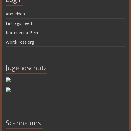
Anmelden
Eintrags-Feed
Kommentar-Feed
WordPress.org
Jugendschutz
Scanne uns!