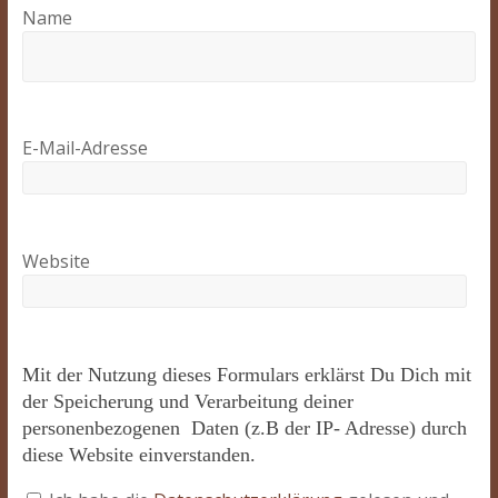
Name
E-Mail-Adresse
Website
Mit der Nutzung dieses Formulars erklärst Du Dich mit
der Speicherung und Verarbeitung deiner
personenbezogenen Daten (z.B der IP- Adresse) durch
diese Website einverstanden.