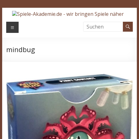
Zum
Inhalt
springen
Spiele-
Menü
Akademie.de
mindbug
Wir
bringen
Spiele
näher…