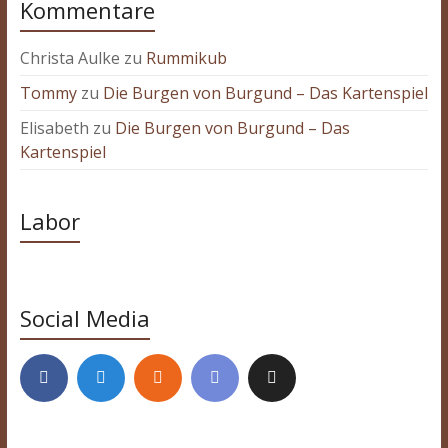
Kommentare
Christa Aulke
zu
Rummikub
Tommy
zu
Die Burgen von Burgund – Das Kartenspiel
Elisabeth
zu
Die Burgen von Burgund – Das
Kartenspiel
Labor
Social Media