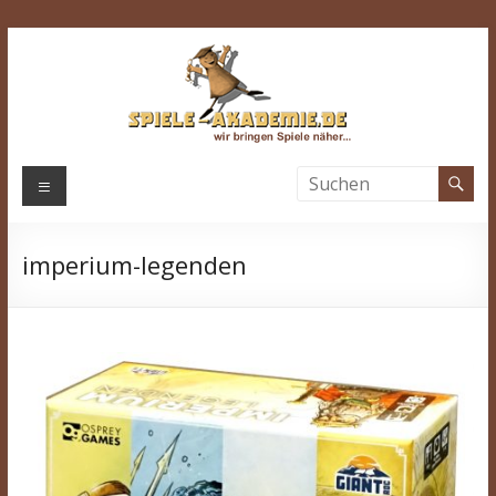
Zum
Inhalt
springen
Spiele-
Menü
Akademie.de
imperium-legenden
Wir
bringen
Spiele
näher…