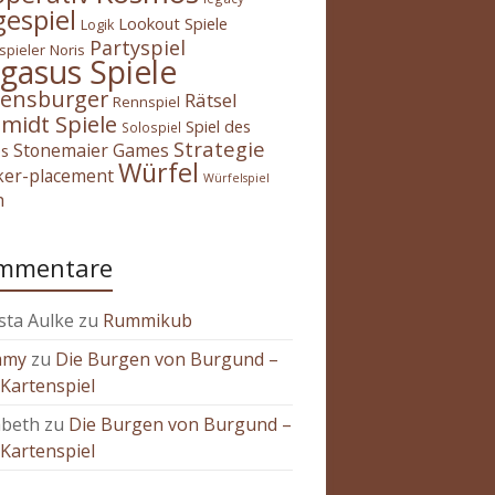
gespiel
Lookout Spiele
Logik
Partyspiel
spieler
Noris
gasus Spiele
ensburger
Rätsel
Rennspiel
midt Spiele
Spiel des
Solospiel
Strategie
Stonemaier Games
es
Würfel
ker-placement
Würfelspiel
h
mmentare
sta Aulke
zu
Rummikub
mmy
zu
Die Burgen von Burgund –
Kartenspiel
abeth
zu
Die Burgen von Burgund –
Kartenspiel