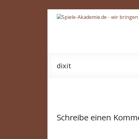
Zum
Spiele-
Inhalt
springen
Akademie.de
Wir
bringen
Spiele
dixit
näher…
Schreibe einen Komm