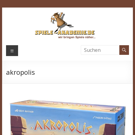
Zum
Inhalt
springen
Spiele-
Menü
Akademie.de
akropolis
Wir
bringen
Spiele
näher…