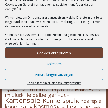
Cookies, um Geräteinformationen zu speichern und/oder darauf
zuzugreifen.
Wir tun dies, um Dir transparent anzuzeigen, welche Dienste in die Seite
eingebunden sind und wie Daten, die Du mitbringst oder eingibst, von
der Webseite verarbeitet werden.
Wenn du nicht zustimmst oder die Zustimmung widerrufst, kannst Du
die Inhalte der Seite trotzdem aufrufen, jedoch kann es vereinzelt zu
Anzeigefehlern kommen.
Cookies akzeptieren
Wortwolke
Ablehnen
Asmodee
2-Spieler
Amigo Spiele
Abacusspiele
Einstellungen anzeigen
Berichte
deduktiv
Deckbau
Days of Wonder
CGE
Erweiterung
Cookie-Richtlinie
Datenschutz
Impressum
eggertspiele
Escape Room
Eisenbahn
Engine
Familienspiel
Hans
Feuerland
Expertenspiel
Heidelberger
im Glück
HUCH!
Kartenspiel
Kennerspiel
Kinderspiel
Kosmos
kooperativ
Legespiel
legacy
Logik