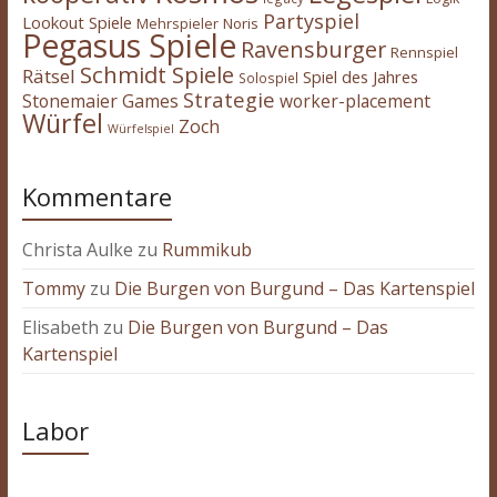
Partyspiel
Lookout Spiele
Mehrspieler
Noris
Pegasus Spiele
Ravensburger
Rennspiel
Schmidt Spiele
Rätsel
Spiel des Jahres
Solospiel
Strategie
Stonemaier Games
worker-placement
Würfel
Zoch
Würfelspiel
Kommentare
Christa Aulke
zu
Rummikub
Tommy
zu
Die Burgen von Burgund – Das Kartenspiel
Elisabeth
zu
Die Burgen von Burgund – Das
Kartenspiel
Labor