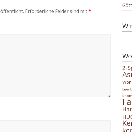
Göt
öffentlicht.
Erforderliche Felder sind mit
*
Wir
Wo
2-S
As
Won
Eisen
Roo
Fa
Han
HUC
Ke
ko