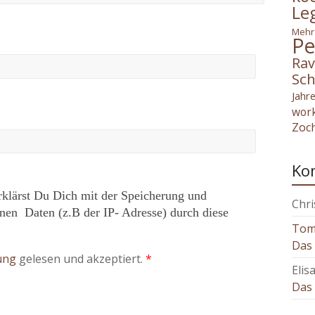
Le
Mehr
Pe
Rav
Sch
Jahr
wor
Zoc
Ko
rklärst Du Dich mit der Speicherung und
Chri
nen Daten (z.B der IP- Adresse) durch diese
To
Das 
rung
gelesen und akzeptiert.
*
Elis
Das 