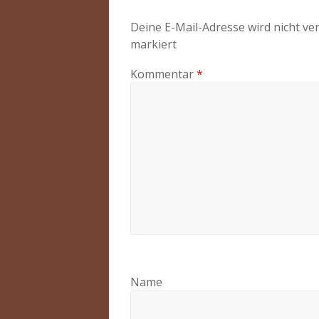
Deine E-Mail-Adresse wird nicht ver
markiert
Kommentar
*
Name